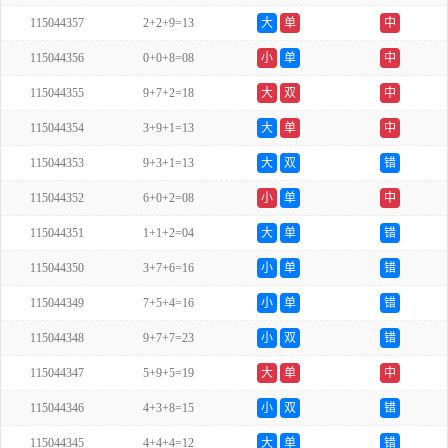
115044357
2+2+9=13
大
单
中
115044356
0+0+8=08
小
单
中
115044355
9+7+2=18
大
双
中
115044354
3+9+1=13
大
单
中
115044353
9+3+1=13
大
双
错
115044352
6+0+2=08
小
单
中
115044351
1+1+2=04
大
单
错
115044350
3+7+6=16
小
单
错
115044349
7+5+4=16
小
单
错
115044348
9+7+7=23
小
双
错
115044347
5+9+5=19
大
单
中
115044346
4+3+8=15
小
双
错
115044345
4+4+4=12
大
单
错