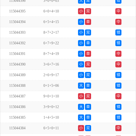
115044396
3+0+0=03
大
双
错
115044395
6+0+4=10
小
双
中
115044394
6+5+4=15
小
单
中
115044393
8+7+2=17
小
双
错
115044392
6+7+9=22
小
单
错
115044391
8+7+4=19
小
单
中
115044390
3+6+7=16
小
双
中
115044389
2+6+9=17
小
双
错
115044388
0+1+5=06
大
单
错
115044387
9+0+1=10
小
双
中
115044386
3+9+0=12
大
单
错
115044385
1+4+5=10
大
单
错
115044384
6+5+0=11
小
双
中