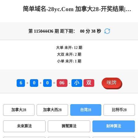
简单域名-28yc.Com 加拿大28-开奖结果|加拿大28在线预测网|PC结果在线咪牌|加拿大pc在线_专注研究历史结果_加拿大PC预测_官方!
第
115044436
期 距下期：
00
分
38
秒
大单
未开:
12
期
大双
未开:
2
期
小单
未开:
1
期
6
0
0
06
小
双
咪牌
+
+
=
-
加拿大28
加拿大西28
台湾28
比特币28
未来算法
狮鹫算法
财神算法