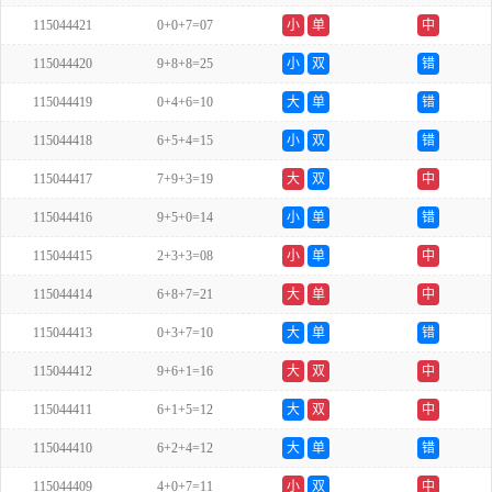
115044421
0+0+7=07
小
单
中
115044420
9+8+8=25
小
双
错
115044419
0+4+6=10
大
单
错
115044418
6+5+4=15
小
双
错
115044417
7+9+3=19
大
双
中
115044416
9+5+0=14
小
单
错
115044415
2+3+3=08
小
单
中
115044414
6+8+7=21
大
单
中
115044413
0+3+7=10
大
单
错
115044412
9+6+1=16
大
双
中
115044411
6+1+5=12
大
双
中
115044410
6+2+4=12
大
单
错
115044409
4+0+7=11
小
双
中