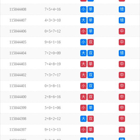
115044408
7+5+4=16
小
单
错
115044407
4+3+3=10
大
单
错
115044406
0+5+7=12
小
单
中
115044405
9+6+1=16
小
双
中
115044404
7+2+0=09
大
双
错
115044403
7+4+8=19
大
单
中
115044402
7+3+7=17
大
双
中
115044401
0+3+8=11
小
双
中
115044400
2+8+6=16
大
双
中
115044399
5+0+1=06
小
单
中
115044398
2+8+2=12
大
双
中
115044397
9+1+3=13
小
单
中