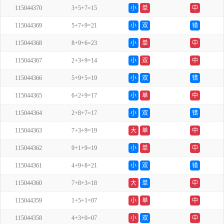
115044370
3+5+7=15
小
单
中
115044369
5+7+9=21
小
双
错
115044368
8+9+6=23
小
单
中
115044367
2+3+9=14
小
双
中
115044366
5+9+5=19
小
双
错
115044365
6+2+9=17
小
单
中
115044364
2+8+7=17
小
双
错
115044363
7+3+9=19
大
单
中
115044362
9+1+9=19
小
单
中
115044361
4+9+8=21
小
双
错
115044360
7+8+3=18
大
单
中
115044359
1+5+1=07
小
单
中
115044358
4+3+0=07
小
双
中