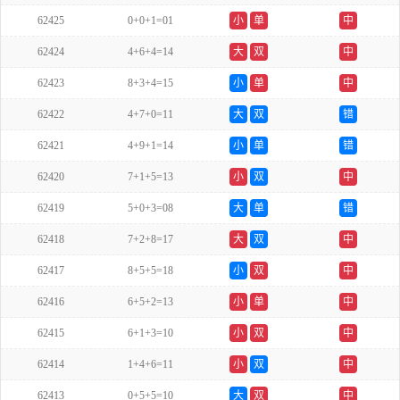
62425
0+0+1=01
小
单
中
62424
4+6+4=14
大
双
中
62423
8+3+4=15
小
单
中
62422
4+7+0=11
大
双
错
62421
4+9+1=14
小
单
错
62420
7+1+5=13
小
双
中
62419
5+0+3=08
大
单
错
62418
7+2+8=17
大
双
中
62417
8+5+5=18
小
双
中
62416
6+5+2=13
小
单
中
62415
6+1+3=10
小
双
中
62414
1+4+6=11
小
双
中
62413
0+5+5=10
大
双
中