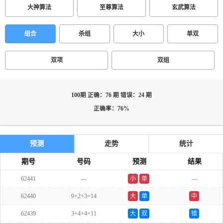
大神算法
至尊算法
玄武算法
组合
杀组
大小
单双
双项
双组
100期 正确：76 期 错误：24 期
正确率：76%
预测
走势
统计
期号
号码
预测
结果
62441
---
小
单
---
62440
9+2+3=14
大
单
中
62439
3+4+4=11
大
双
错